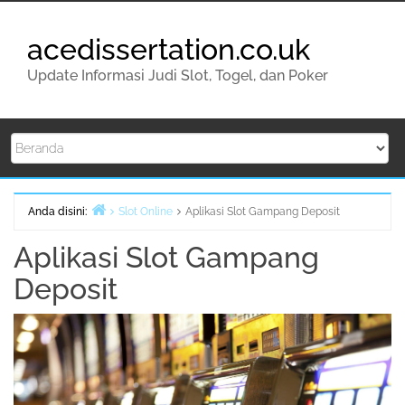
Lompat
ke
acedissertation.co.uk
konten
Update Informasi Judi Slot, Togel, dan Poker
Anda disini:
Slot Online
Aplikasi Slot Gampang Deposit
Beranda
Aplikasi Slot Gampang
Deposit