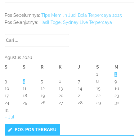
Pos Sebelumnya:
Tips Memilih Judi Bola Terpercaya 2025
Pos Selanjutnya:
Hasil Togel Sydney Live Terpercaya
Sidebar
Cari
Kedua
untuk:
Agustus 2026
S
S
R
K
J
S
M
1
2
3
4
5
6
7
8
9
10
11
12
13
14
15
16
17
18
19
20
21
22
23
24
25
26
27
28
29
30
31
« Jul
POS-POS TERBARU