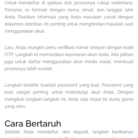
Untuk mendaftar di aplikasi slot, prosesnya cukup sederhana.
Pertama, isi formulir dengan nama, email, dan tanggal lahir
Anda. Pastikan informasi yang Anda masukan cocok dengan
dokumen identitas. Ini penting untuk menghindari masalah saat
menggunakan akun.
Lalu, Anda mungkin perlu verifikasi nomor telepon dengan kode
OTP. Langkah ini memastikan keamanan akun Anda. Ada pilihan
juga untuk daftar menggunakan akun media sosial, membuat
prosesnya lebih mudah.
Langkah terakhir, buatlah password yang kuat. Password yang
kuat sangat penting untuk melindungi akun Anda. Dengan
mengikuti langkah-langkah ini, Anda siap terjun ke dunia game
yang seru.
Cara Bertaruh
Setelah Anda mendaftar dan deposit, langkah berikutnya