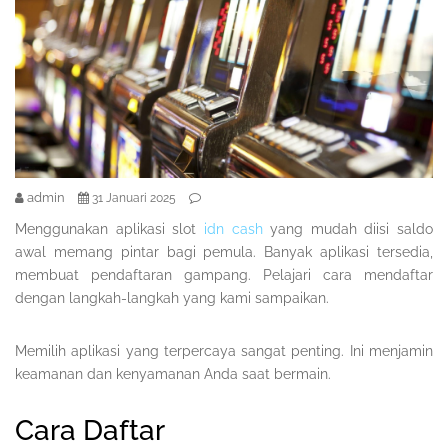
admin
31 Januari 2025
Menggunakan aplikasi slot
idn cash
yang mudah diisi saldo
awal memang pintar bagi pemula. Banyak aplikasi tersedia,
membuat pendaftaran gampang. Pelajari cara mendaftar
dengan langkah-langkah yang kami sampaikan.
Memilih aplikasi yang terpercaya sangat penting. Ini menjamin
keamanan dan kenyamanan Anda saat bermain.
Cara Daftar