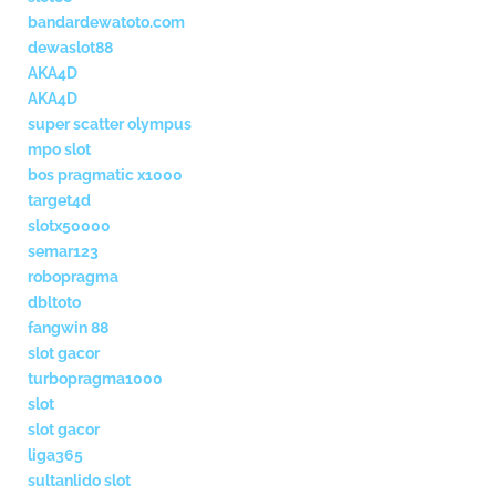
bandardewatoto.com
dewaslot88
AKA4D
AKA4D
super scatter olympus
mpo slot
bos pragmatic x1000
target4d
slotx50000
semar123
robopragma
dbltoto
fangwin 88
slot gacor
turbopragma1000
slot
slot gacor
liga365
sultanlido slot