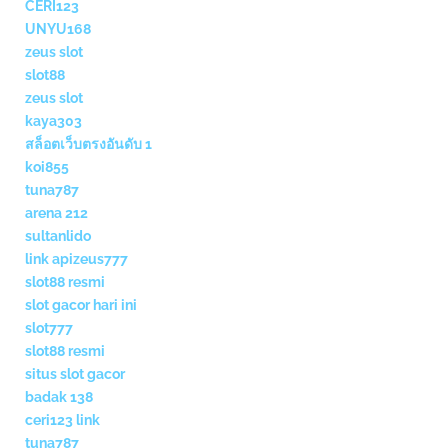
CERI123
UNYU168
zeus slot
slot88
zeus slot
kaya303
สล็อตเว็บตรงอันดับ 1
koi855
tuna787
arena 212
sultanlido
link apizeus777
slot88 resmi
slot gacor hari ini
slot777
slot88 resmi
situs slot gacor
badak 138
ceri123 link
tuna787