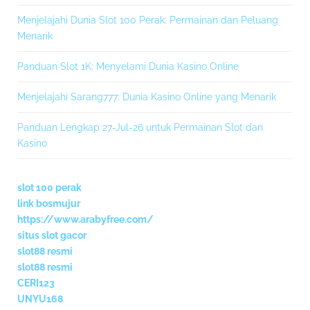
Menjelajahi Dunia Slot 100 Perak: Permainan dan Peluang
Menarik
Panduan Slot 1K: Menyelami Dunia Kasino Online
Menjelajahi Sarang777: Dunia Kasino Online yang Menarik
Panduan Lengkap 27-Jul-26 untuk Permainan Slot dan
Kasino
slot 100 perak
link bosmujur
https://www.arabyfree.com/
situs slot gacor
slot88 resmi
slot88 resmi
CERI123
UNYU168