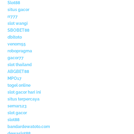
Slot88
situs gacor
rr777
slot wangi
SBOBET88
dbltoto
venom55
robopragma
gacor77
slot thailand
ABGBET88
MPO17
togel online
slot gacor hari ini
situs terpercaya
semar123
slot gacor
slot88
bandardewatoto.com
dewaslot88