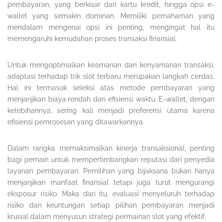
pembayaran, yang berkisar dari kartu kredit, hingga opsi e-
wallet yang semakin dominan. Memiliki pemahaman yang
mendalam mengenai opsi ini penting, mengingat hal itu
memengaruhi kemudahan proses transaksi finansial.
Untuk mengoptimalkan keamanan dan kenyamanan transaksi,
adaptasi terhadap trik slot terbaru merupakan langkah cerdas.
Hal ini termasuk seleksi atas metode pembayaran yang
menjanjikan biaya rendah dan efisiensi waktu. E-wallet, dengan
kelebihannya, sering kali menjadi preferensi utama karena
efisiensi pemrosesan yang ditawarkannya.
Dalam rangka memaksimalkan kinerja transaksional, penting
bagi pemain untuk mempertimbangkan reputasi dari penyedia
layanan pembayaran. Pemilihan yang bijaksana bukan hanya
menjanjikan manfaat finansial tetapi juga turut mengurangi
eksposur risiko. Maka dari itu, evaluasi menyeluruh terhadap
risiko dan keuntungan setiap pilihan pembayaran menjadi
krusial dalam menyusun strategi permainan slot yang efektif.