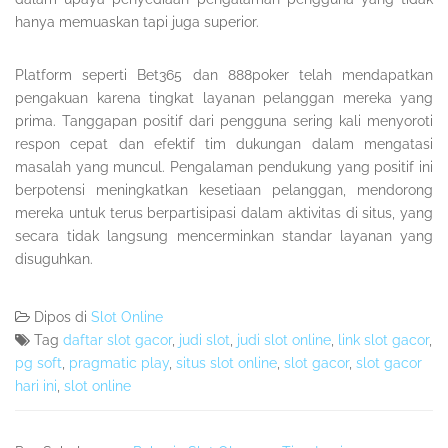
hanya memuaskan tapi juga superior.
Platform seperti Bet365 dan 888poker telah mendapatkan
pengakuan karena tingkat layanan pelanggan mereka yang
prima. Tanggapan positif dari pengguna sering kali menyoroti
respon cepat dan efektif tim dukungan dalam mengatasi
masalah yang muncul. Pengalaman pendukung yang positif ini
berpotensi meningkatkan kesetiaan pelanggan, mendorong
mereka untuk terus berpartisipasi dalam aktivitas di situs, yang
secara tidak langsung mencerminkan standar layanan yang
disuguhkan.
Dipos di
Slot Online
Tag
daftar slot gacor
,
judi slot
,
judi slot online
,
link slot gacor
,
pg soft
,
pragmatic play
,
situs slot online
,
slot gacor
,
slot gacor
hari ini
,
slot online