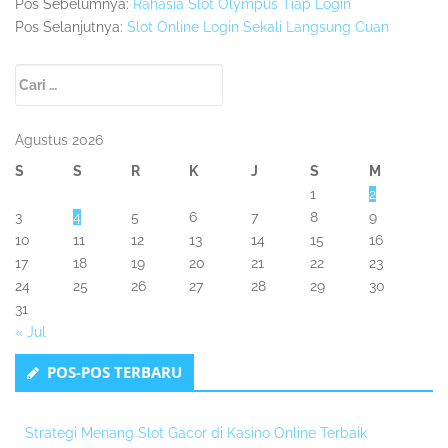
Pos Sebelumnya:
Rahasia Slot Olympus Tiap Login
Pos Selanjutnya:
Slot Online Login Sekali Langsung Cuan
Sidebar
Cari
Kedua
untuk:
Agustus 2026
S
S
R
K
J
S
M
1
2
3
4
5
6
7
8
9
10
11
12
13
14
15
16
17
18
19
20
21
22
23
24
25
26
27
28
29
30
31
« Jul
POS-POS TERBARU
Strategi Menang Slot Gacor di Kasino Online Terbaik