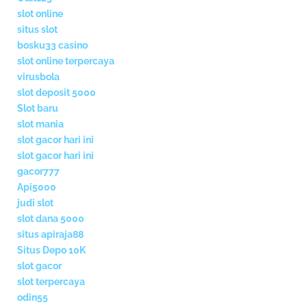
slot online
situs slot
bosku33 casino
slot online terpercaya
virusbola
slot deposit 5000
Slot baru
slot mania
slot gacor hari ini
slot gacor hari ini
gacor777
Api5000
judi slot
slot dana 5000
situs apiraja88
Situs Depo 10K
slot gacor
slot terpercaya
odin55