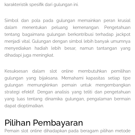
karakteristik spesifik dari gulungan ini.
Simbol dan pola pada gulungan memainkan peran krusial
dalam menentukan peluang kemenangan. Pengetahuan
tentang bagaimana gulungan berkontribusi terhadap jackpot
menjadi vital. Gulungan dengan simbol lebih banyak umumnya
menyediakan hadiah lebih besar, namun tantangan yang
dihadapi juga meningkat.
Kesuksesan dalam slot online membutuhkan pemilihan
gulungan yang bijaksana. Memahami kapasitas setiap tipe
gulungan memungkinkan pemain untuk mengembangkan
strategi efektif. Dengan analisis yang teliti dan pengetahuan
yang luas tentang dinamika gulungan, pengalaman bermain
dapat dioptimalkan.
Pilihan Pembayaran
Pemain slot online dihadapkan pada beragam pilihan metode