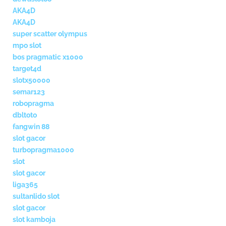
AKA4D
AKA4D
super scatter olympus
mpo slot
bos pragmatic x1000
target4d
slotx50000
semar123
robopragma
dbltoto
fangwin 88
slot gacor
turbopragma1000
slot
slot gacor
liga365
sultanlido slot
slot gacor
slot kamboja