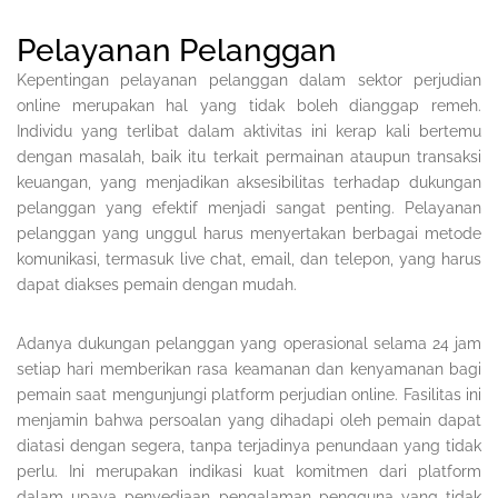
Pelayanan Pelanggan
Kepentingan pelayanan pelanggan dalam sektor perjudian
online merupakan hal yang tidak boleh dianggap remeh.
Individu yang terlibat dalam aktivitas ini kerap kali bertemu
dengan masalah, baik itu terkait permainan ataupun transaksi
keuangan, yang menjadikan aksesibilitas terhadap dukungan
pelanggan yang efektif menjadi sangat penting. Pelayanan
pelanggan yang unggul harus menyertakan berbagai metode
komunikasi, termasuk live chat, email, dan telepon, yang harus
dapat diakses pemain dengan mudah.
Adanya dukungan pelanggan yang operasional selama 24 jam
setiap hari memberikan rasa keamanan dan kenyamanan bagi
pemain saat mengunjungi platform perjudian online. Fasilitas ini
menjamin bahwa persoalan yang dihadapi oleh pemain dapat
diatasi dengan segera, tanpa terjadinya penundaan yang tidak
perlu. Ini merupakan indikasi kuat komitmen dari platform
dalam upaya penyediaan pengalaman pengguna yang tidak