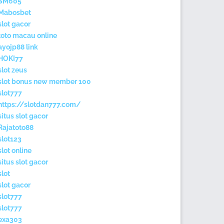
SM605
Mabosbet
slot gacor
toto macau online
ayojp88 link
HOKI77
slot zeus
slot bonus new member 100
slot777
https://slotdan777.com/
situs slot gacor
Rajatoto88
slot123
slot online
situs slot gacor
slot
slot gacor
slot777
slot777
exa303