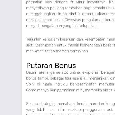
perhatian luas dengan fitur-fitur inovatifnya. 
menyediakan peluang tambahan bagi pemain untuk 
menggabungkan simbol-simbol tertentu akan menda
menuju jackpot besar. Diversitas pengalaman berma
menjadi pengalaman yang tak terlupakan.
Terjunlah ke dalam keseruan dan kesempatan men
slot. Kesempatan untuk meraih kemenangan besar t
menikmati setiap momen permainan.
Putaran Bonus
Dalam arena game slot online, eksplorasi berag
bonus tampil sebagai fitur esensial, menjanjikan 
Spin, di mana individu berkesempatan memutar 
Game menyajikan permainan mini, membuka akses ke
Secara strategis, memahami kedalaman dan keraga
yang lebih rinci. Ini mencakup penggunaan putar