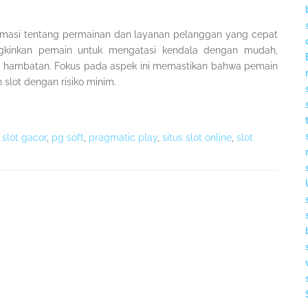
ormasi tentang permainan dan layanan pelanggan yang cepat
gkinkan pemain untuk mengatasi kendala dengan mudah,
 hambatan. Fokus pada aspek ini memastikan bahwa pemain
slot dengan risiko minim.
k slot gacor
,
pg soft
,
pragmatic play
,
situs slot online
,
slot