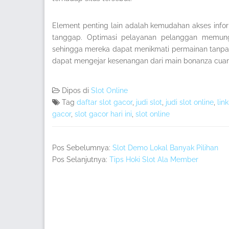
Element penting lain adalah kemudahan akses inf
tanggap. Optimasi pelayanan pelanggan memun
sehingga mereka dapat menikmati permainan tanpa
dapat mengejar kesenangan dari main bonanza cuan 
Dipos di
Slot Online
Tag
daftar slot gacor
,
judi slot
,
judi slot online
,
lin
gacor
,
slot gacor hari ini
,
slot online
Pos Sebelumnya:
Slot Demo Lokal Banyak Pilihan
Pos Selanjutnya:
Tips Hoki Slot Ala Member