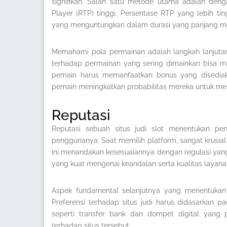
signifikan. Salah satu metode utama adalah deng
Player (RTP) tinggi. Persentase RTP yang lebih t
yang menguntungkan dalam durasi yang panjang me
Memahami pola permainan adalah langkah lanjutan 
terhadap permainan yang sering dimainkan bisa m
pemain harus memanfaatkan bonus yang disediakan
pemain meningkatkan probabilitas mereka untuk men
Reputasi
Reputasi sebuah situs judi slot menentukan 
penggunanya. Saat memilih platform, sangat krusial 
ini menandakan kesesuaiannya dengan regulasi yang 
yang kuat mengenai keandalan serta kualitas layana
Aspek fundamental selanjutnya yang menentukan 
Preferensi terhadap situs judi harus didasarkan p
seperti transfer bank dan dompet digital yang
terhadap situs tersebut.