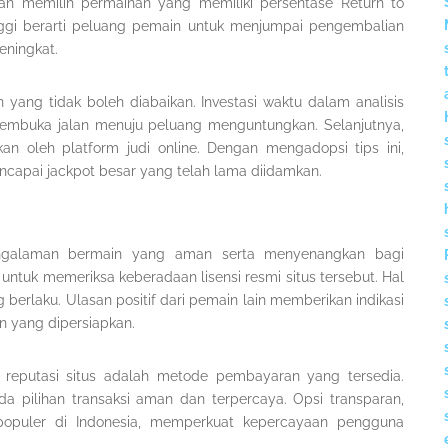
an memilih permainan yang memiliki persentase Return to
inggi berarti peluang pemain untuk menjumpai pengembalian
ningkat.
yang tidak boleh diabaikan. Investasi waktu dalam analisis
embuka jalan menuju peluang menguntungkan. Selanjutnya,
 oleh platform judi online. Dengan mengadopsi tips ini,
capai jackpot besar yang telah lama diidamkan.
pengalaman bermain yang aman serta menyenangkan bagi
untuk memeriksa keberadaan lisensi resmi situs tersebut. Hal
berlaku. Ulasan positif dari pemain lain memberikan indikasi
n yang dipersiapkan.
reputasi situs adalah metode pembayaran yang tersedia.
ada pilihan transaksi aman dan terpercaya. Opsi transparan,
 populer di Indonesia, memperkuat kepercayaan pengguna