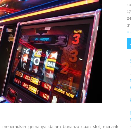
1
17
2
31
« 
h menemukan gemanya dalam bonanza cuan slot, menarik