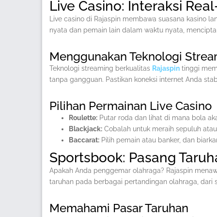
Live Casino: Interaksi Rea
Live casino di Rajaspin membawa suasana kasino lan
nyata dan pemain lain dalam waktu nyata, mencipta
Menggunakan Teknologi Strea
Teknologi streaming berkualitas
Rajaspin
tinggi mem
tanpa gangguan. Pastikan koneksi internet Anda sta
Pilihan Permainan Live Casino
Roulette:
Putar roda dan lihat di mana bola ak
Blackjack:
Cobalah untuk meraih sepuluh atau l
Baccarat:
Pilih pemain atau banker, dan biar
Sportsbook: Pasang Taruh
Apakah Anda penggemar olahraga? Rajaspin mena
taruhan pada berbagai pertandingan olahraga, dari 
Memahami Pasar Taruhan