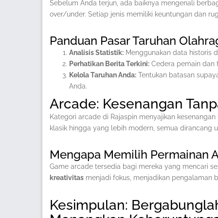
Sebelum Anda terjun, ada baiknya mengenali berbagai
over/under. Setiap jenis memiliki keuntungan dan rug
Panduan Pasar Taruhan Olahra
Analisis Statistik:
Menggunakan data historis 
Perhatikan Berita Terkini:
Cedera pemain dan fa
Kelola Taruhan Anda:
Tentukan batasan supaya 
Anda.
Arcade: Kesenangan Tanpa
Kategori arcade di Rajaspin menyajikan kesenangan
klasik hingga yang lebih modern, semua dirancang u
Mengapa Memilih Permainan 
Game arcade tersedia bagi mereka yang mencari ses
kreativitas
menjadi fokus, menjadikan pengalaman 
Kesimpulan: Bergabungla