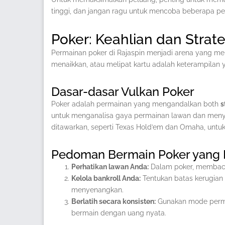
tinggi, dan jangan ragu untuk mencoba beberapa 
Poker: Keahlian dan Strate
Permainan poker di Rajaspin menjadi arena yang me
menaikkan, atau melipat kartu adalah keterampilan y
Dasar-dasar Vulkan Poker
Poker adalah permainan yang mengandalkan both
s
untuk menganalisa gaya permainan lawan dan menyesu
ditawarkan, seperti Texas Hold’em dan Omaha, untu
Pedoman Bermain Poker yang E
Perhatikan lawan Anda:
Dalam poker, membaca
Kelola bankroll Anda:
Tentukan batas kerugian
menyenangkan.
Berlatih secara konsisten:
Gunakan mode perma
bermain dengan uang nyata.