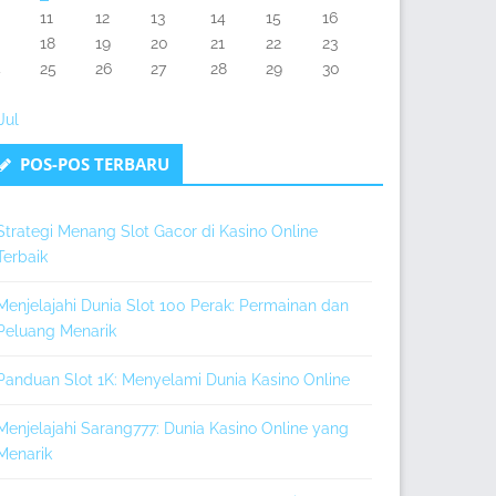
0
11
12
13
14
15
16
18
19
20
21
22
23
4
25
26
27
28
29
30
Jul
POS-POS TERBARU
Strategi Menang Slot Gacor di Kasino Online
Terbaik
Menjelajahi Dunia Slot 100 Perak: Permainan dan
Peluang Menarik
Panduan Slot 1K: Menyelami Dunia Kasino Online
Menjelajahi Sarang777: Dunia Kasino Online yang
Menarik