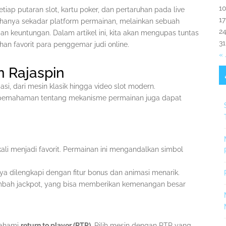
1
tiap putaran slot, kartu poker, dan pertaruhan pada live
17
 hanya sekadar platform permainan, melainkan sebuah
2
keuntungan. Dalam artikel ini, kita akan mengupas tuntas
31
an favorit para penggemar judi online.
« 
n Rajaspin
i, dari mesin klasik hingga video slot modern.
n pemahaman tentang mekanisme permainan juga dapat
kali menjadi favorit. Permainan ini mengandalkan simbol
ya dilengkapi dengan fitur bonus dan animasi menarik.
ah jackpot, yang bisa memberikan kemenangan besar
mahami
return to player (RTP)
. Pilih mesin dengan RTP yang