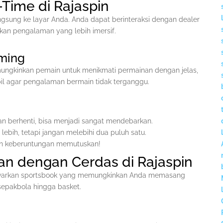
l-Time di Rajaspin
gsung ke layar Anda. Anda dapat berinteraksi dengan dealer
kan pengalaman yang lebih imersif.
ming
ungkinkan pemain untuk menikmati permainan dengan jelas,
bil agar pengalaman bermain tidak terganggu.
an berhenti, bisa menjadi sangat mendebarkan.
ebih, tetapi jangan melebihi dua puluh satu.
kan keberuntungan memutuskan!
an dengan Cerdas di Rajaspin
warkan sportsbook yang memungkinkan Anda memasang
sepakbola hingga basket.