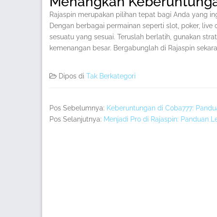
Menangkan Keberuntung
Rajaspin merupakan pilihan tepat bagi Anda yang in
Dengan berbagai permainan seperti slot, poker, liv
sesuatu yang sesuai. Teruslah berlatih, gunakan stra
kemenangan besar. Bergabunglah di Rajaspin sekara
Dipos di
Tak Berkategori
Pos Sebelumnya:
Keberuntungan di Coba777: Pandu
Pos Selanjutnya:
Menjadi Pro di Rajaspin: Panduan 