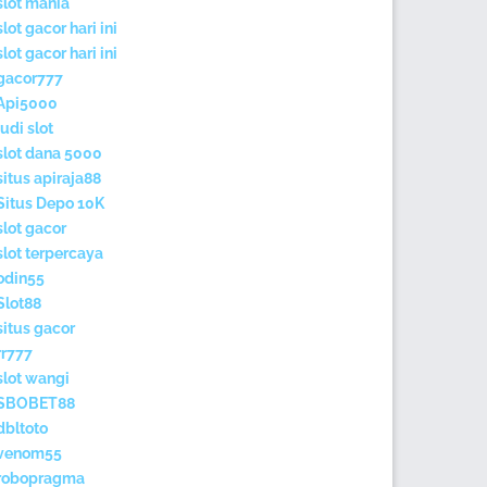
slot mania
slot gacor hari ini
slot gacor hari ini
gacor777
Api5000
judi slot
slot dana 5000
situs apiraja88
Situs Depo 10K
slot gacor
slot terpercaya
odin55
Slot88
situs gacor
rr777
slot wangi
SBOBET88
dbltoto
venom55
robopragma