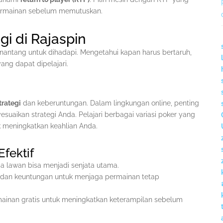
permainan sebelum memutuskan.
gi di Rajaspin
nantang untuk dihadapi. Mengetahui kapan harus bertaruh,
ang dapat dipelajari.
trategi
dan keberuntungan. Dalam lingkungan online, penting
aikan strategi Anda. Pelajari berbagai variasi poker yang
k meningkatkan keahlian Anda.
fektif
 lawan bisa menjadi senjata utama.
 dan keuntungan untuk menjaga permainan tetap
inan gratis untuk meningkatkan keterampilan sebelum