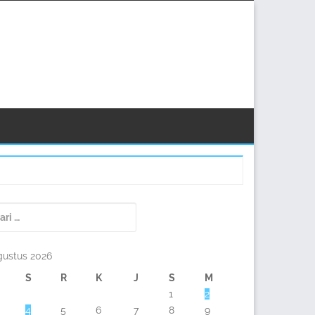
idebar
ri
edua
tuk:
gustus 2026
S
R
K
J
S
M
1
2
4
5
6
7
8
9