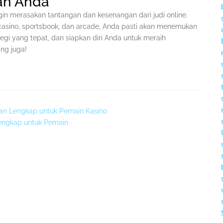
an Anda
gin merasakan tantangan dan kesenangan dari judi online.
e casino, sportsbook, dan arcade, Anda pasti akan menemukan
tegi yang tepat, dan siapkan diri Anda untuk meraih
ng juga!
an Lengkap untuk Pemain Kasino
Lengkap untuk Pemain