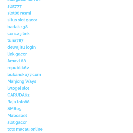
slot777
slot88 resmi
situs slot gacor
badak 138
ceri123 link
tuna787
dewajitu login
link gacor
Amavi 68
republik62
bukaneko77.com
Mahjong Ways
lvtogel slot
GARUDA62
Raja toto88
SM605
Mabosbet
slot gacor
toto macau online