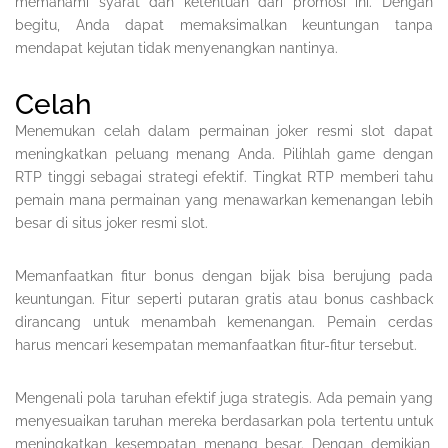
memahami syarat dan ketentuan dari promosi ini. Dengan
begitu, Anda dapat memaksimalkan keuntungan tanpa
mendapat kejutan tidak menyenangkan nantinya.
Celah
Menemukan celah dalam permainan joker resmi slot dapat
meningkatkan peluang menang Anda. Pilihlah game dengan
RTP tinggi sebagai strategi efektif. Tingkat RTP memberi tahu
pemain mana permainan yang menawarkan kemenangan lebih
besar di situs joker resmi slot.
Memanfaatkan fitur bonus dengan bijak bisa berujung pada
keuntungan. Fitur seperti putaran gratis atau bonus cashback
dirancang untuk menambah kemenangan. Pemain cerdas
harus mencari kesempatan memanfaatkan fitur-fitur tersebut.
Mengenali pola taruhan efektif juga strategis. Ada pemain yang
menyesuaikan taruhan mereka berdasarkan pola tertentu untuk
meningkatkan kesempatan menang besar. Dengan demikian,