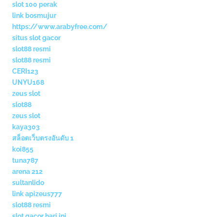
slot 100 perak
link bosmujur
https://www.arabyfree.com/
situs slot gacor
slot88 resmi
slot88 resmi
CERI123
UNYU168
zeus slot
slot88
zeus slot
kaya303
สล็อตเว็บตรงอันดับ 1
koi855
tuna787
arena 212
sultanlido
link apizeus777
slot88 resmi
slot gacor hari ini