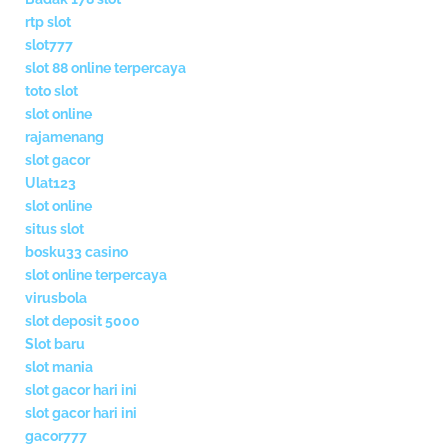
rtp slot
slot777
slot 88 online terpercaya
toto slot
slot online
rajamenang
slot gacor
Ulat123
slot online
situs slot
bosku33 casino
slot online terpercaya
virusbola
slot deposit 5000
Slot baru
slot mania
slot gacor hari ini
slot gacor hari ini
gacor777