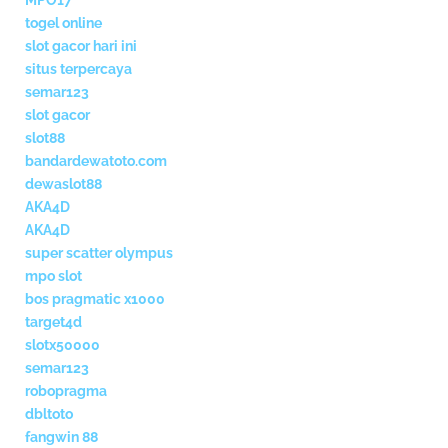
togel online
slot gacor hari ini
situs terpercaya
semar123
slot gacor
slot88
bandardewatoto.com
dewaslot88
AKA4D
AKA4D
super scatter olympus
mpo slot
bos pragmatic x1000
target4d
slotx50000
semar123
robopragma
dbltoto
fangwin 88