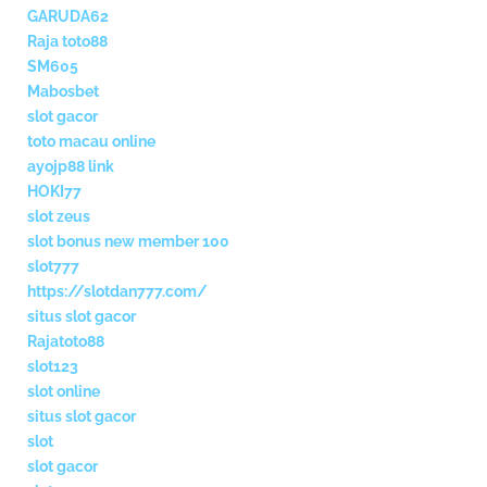
GARUDA62
Raja toto88
SM605
Mabosbet
slot gacor
toto macau online
ayojp88 link
HOKI77
slot zeus
slot bonus new member 100
slot777
https://slotdan777.com/
situs slot gacor
Rajatoto88
slot123
slot online
situs slot gacor
slot
slot gacor