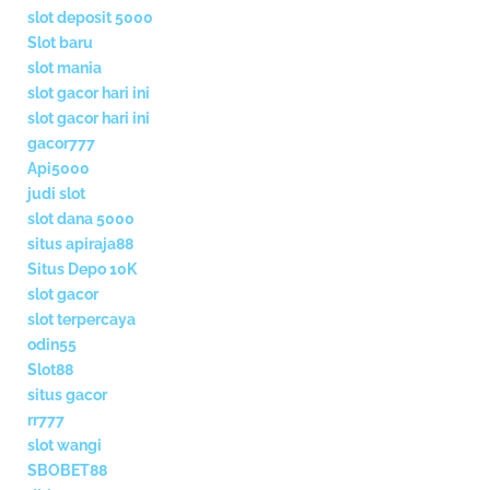
slot deposit 5000
Slot baru
slot mania
slot gacor hari ini
slot gacor hari ini
gacor777
Api5000
judi slot
slot dana 5000
situs apiraja88
Situs Depo 10K
slot gacor
slot terpercaya
odin55
Slot88
situs gacor
rr777
slot wangi
SBOBET88